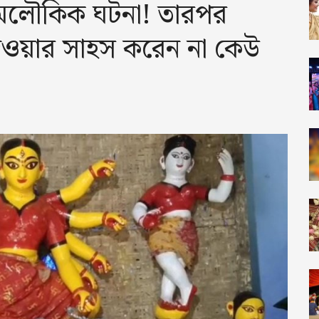
 অলৌকিক ঘটনা! তারপর
েওয়ার সাহস করেন না কেউ