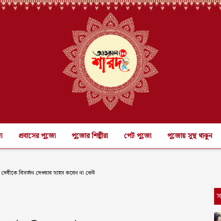
ো
প্রবাসের পুজো
পুজোর শিল্পীরা
পেট পুজো
পুজোয় সুস্থ থাকুন
দেবীকে বিসর্জন দেওয়ার সাহস করেন না কেউ
স