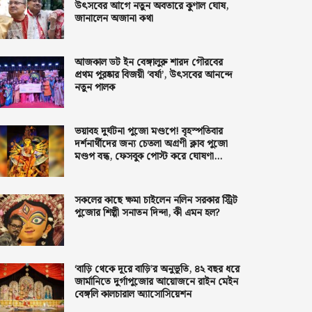
উৎসবের আগে নতুন অবতারে কুণাল ঘোষ,
জানালেন অজানা কথা
আজকাল ডট ইন বেঙ্গালুরু শারদ গৌরবের
প্রথম পুরষ্কার বিজয়ী ‘বর্ষা’, উৎসবের আনন্দে
নতুন পালক
ভয়াবহ দুর্ঘটনা পুজো মণ্ডপে! বৃহস্পতিবার
দর্শনার্থীদের জন্য চেতলা অগ্রণী ক্লাব পুজো
মণ্ডপ বন্ধ, ফেসবুক পোস্ট করে ঘোষণা
কর্তৃপক্ষের
সকলের কাছে ক্ষমা চাইলেন নলিন সরকার স্ট্রিট
পুজোর শিল্পী সনাতন দিন্দা, কী এমন হল?
‘বাড়ি থেকে দূরে বাড়ি’র অনুভূতি, ৪২ বছর ধরে
জার্মানিতে দুর্গাপুজোর আয়োজনে রাইন মেইন
বেঙ্গলি কালচারাল অ্যাসোসিয়েশন