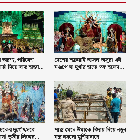
 অরণ্য, পরিবেশ
দেশের শক্ররাই আসল অসুর! এই
্তা দিয়ে সাত হাজার
মণ্ডপে মা দুর্গার হাতে ‘বধ’ হলেন
ে তৈরি হয়েছে মণ্ডপ,
বাংলাদেশ এবং পাকিস্তানের
ে ব্যবহার হয়েছে গাছের
রাষ্ট্রনেতারা
চকের দুর্গোৎসবে
শাস্ত্র মেনে উমাকে বিদায় দিয়ে নতুন
গ! তৃতীয় লিঙ্গের
যন্ত্র বসলো মুর্শিদাবাদে