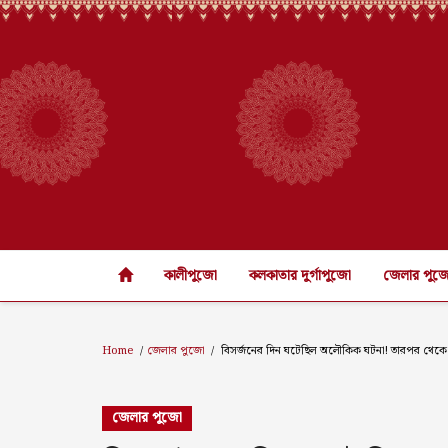
কালীপুজো
কলকাতার দুর্গাপুজো
জেলার পুজ
Home
জেলার পুজো
বিসর্জনের দিন ঘটেছিল অলৌকিক ঘটনা! তারপর থেকে 
জেলার পুজো