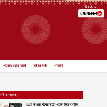
Back to
পুজোর রোড ম্যাপ
আসল দুর্গা
গ্যালারি
বাই যা পড়ছেন
'প্রেম ভাঙার পরের দুটো পুজো ছিল বর্ণহীন',