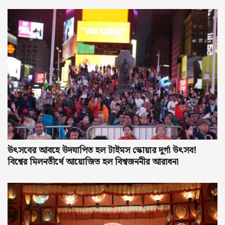
উৎসবের আবহে উদযাপিত হল টাইমস স্কোয়ার দুর্গা উৎসব!
বিশ্বের মিলনতীর্থে আয়োজিত হল বিশ্বজননীর আরাধনা