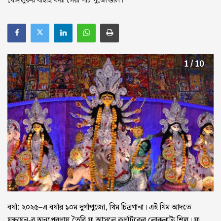
বেঙ্গালুরুর বাছাই করা সেরা পাঁচ পুজোগুলি।
1 / 10
বর্ষা: ২০২৫–এ বর্ষার ১০ম দুর্গাপুজো, থিম চিত্রগানা। এই থিম আদতে
যক্ষাঘন-র অনুপ্রেরণায় তৈরি যা আসলে কর্ণাটকের লোকনাট্য শিল্প। যা