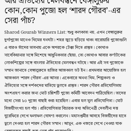
আর ঐতিহ্যের মেলবন্ধনে বেঙ্গালুরুর
পুজোয় সুস্থ থাকুন
কোন,কোন পুজো হল ‘শারদ গৌরব’-এর
সেরা পাঁচ?
পুজোর রোড ম্যাপ
Sharod Gourab Winners List: শুধু কলকাতা নয়, এখন বেঙ্গালুরুর
আসল দুর্গা
দুর্গাপুজো মানেও থিমের ঘনঘটা। শহর জুড়ে ছড়িয়ে থাকা বারোয়ারি পুজোগুলি
এ বারও তাঁদের ভাবনায় একে অপরকে টেক্কা দিতে প্রস্তুত। কোথাও
গ্যালারি
সাবেকিয়ানার সঙ্গে মিশেছে আধুনিকতার ছোঁয়া, তো কোথাও আবার কর্ণাটকের
লোকশিল্পের সঙ্গে বাংলার ঐতিহ্যের মেলবন্ধন ঘটছে। আর এই সব পুজোকে
সম্মান জানাতে বেঙ্গালুরুতে হাজির আজকাল ডট ইন। প্রথমবার আয়োজিত হল
আজকাল ‘শারদ গৌরব’-এর আসর। একেবারে অনন্য থিম, শিল্পকলা ও
ঐতিহ্যের সঙ্গে দর্শকদের মাতিয়ে তুলতে প্রস্তুত। শারদ গৌরব প্রতিযোগিতায়
অংশগ্রহণ করার জন্য মোট চল্লিশটি পুজো কমিটি আবেদন পাঠিয়েছিল। তাদের
মধ্যে সেরা ১০ পুজো বাছাই করা হয়েছিল। এবার হল মূল প্রতিযোগিতা। মোট
বিজয়ীসংখ্যা হল পাঁচ। প্রতিযোগিতার বিচারক তথা অভিনেত্রী দেবলীনা দত্ত
ঘুরেফিরে দেখে ফলাফল ঘোষণা করলেন। মহাসপ্তমীর আবহে বিজয়ীদের হাতে
তুলে দেওয়া হল শারদ গৌরব সম্মান। আসুন, এক নজরে দেখে নেওয়া যাক