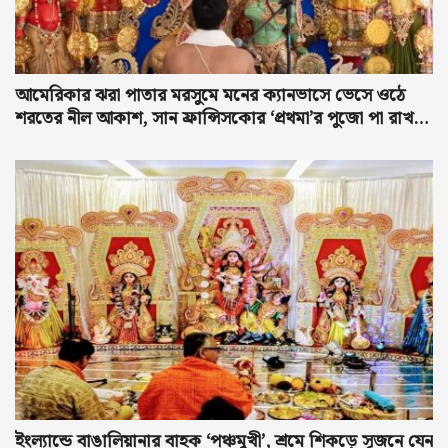
আমেরিকার ঝরা পাতার মরসুমে মনের ক্যানভাসে ভেসে ওঠে
শরতের নীল আকাশ, সান ফ্রান্সিসকোর ‘প্রথমা’র পুজো পা রাখল
পাঁচে
ইংল্যান্ডে বাঙালিয়ানার বাহক ‘পঞ্চমুখী’, শ্রমে শিকড়ে সৃজনে যেন