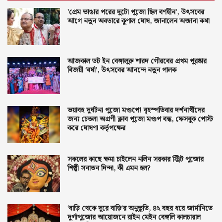
'প্রেম ভাঙার পরের দুটো পুজো ছিল বর্ণহীন', উৎসবের
আগে নতুন অবতারে কুণাল ঘোষ, জানালেন অজানা কথা
আজকাল ডট ইন বেঙ্গালুরু শারদ গৌরবের প্রথম পুরষ্কার
বিজয়ী ‘বর্ষা’, উৎসবের আনন্দে নতুন পালক
ভয়াবহ দুর্ঘটনা পুজো মণ্ডপে! বৃহস্পতিবার দর্শনার্থীদের
জন্য চেতলা অগ্রণী ক্লাব পুজো মণ্ডপ বন্ধ, ফেসবুক পোস্ট
করে ঘোষণা কর্তৃপক্ষের
সকলের কাছে ক্ষমা চাইলেন নলিন সরকার স্ট্রিট পুজোর
শিল্পী সনাতন দিন্দা, কী এমন হল?
‘বাড়ি থেকে দূরে বাড়ি’র অনুভূতি, ৪২ বছর ধরে জার্মানিতে
দুর্গাপুজোর আয়োজনে রাইন মেইন বেঙ্গলি কালচারাল