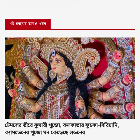
এই ধরনের আরও খবর
টেমসের তীরে কুমারী পুজো, কলকাতার ফুচকা-বিরিয়ানি,
ক্যামডেনের পুজো মন কেড়েছে লন্ডনের