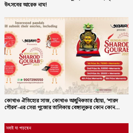
উৎসবের আরেক নাম!
কোথাও ঐতিহ্যের সাজ, কোথাও আধুনিকতার ছোঁয়া, ‘শারদ
গৌরব’-এর সেরা পুজোর তালিকায় বেঙ্গালুরুর কোন কোন
পুজো?
সবাই যা পড়ছেন