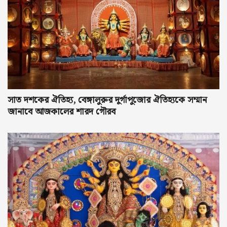
সাত দশকের ঐতিহ্য, বেঙ্গালুরুর দুর্গাপুজোর ঐতিহ্যকে সম্মান
জানাবে আজকালের শারদ গৌরব