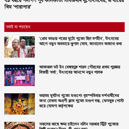
৭৯ বছরে পদার্পণ পূর্ব কলিকাতা সার্বজনীন দুর্গোৎসবের, এ বারের
থিম ‘পারাপার’
সবাই যা পড়ছেন
'প্রেম ভাঙার পরের দুটো পুজো ছিল বর্ণহীন', উৎসবের
আগে নতুন অবতারে কুণাল ঘোষ, জানালেন অজানা কথা
আজকাল ডট ইন বেঙ্গালুরু শারদ গৌরবের প্রথম পুরষ্কার
বিজয়ী ‘বর্ষা’, উৎসবের আনন্দে নতুন পালক
ভয়াবহ দুর্ঘটনা পুজো মণ্ডপে! বৃহস্পতিবার দর্শনার্থীদের
জন্য চেতলা অগ্রণী ক্লাব পুজো মণ্ডপ বন্ধ, ফেসবুক পোস্ট
করে ঘোষণা কর্তৃপক্ষের
সকলের কাছে ক্ষমা চাইলেন নলিন সরকার স্ট্রিট পুজোর