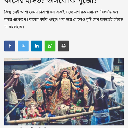
কীসের ইঙ্গিত? ভাসবে কি পুজো?
পুজোয় সুস্থ থাকুন
কিন্তু সেই আশা যেমন নিরাশা হল একই সঙ্গে নাগরিক সমাজও বিপর্যস্ত হল
পুজোর রোড ম্যাপ
বর্ষার প্রকোপে। রাজ্যে বর্ষার ঋতুটা পার হয়ে গেলেও বৃষ্টি যেন ছাড়তেই চাইছে
না বাংলাকে।
আসল দুর্গা
গ্যালারি