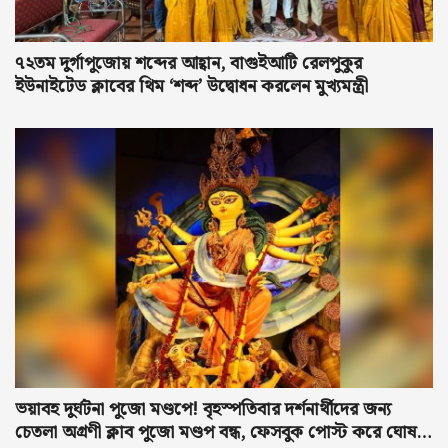
৭২তম দুর্গাপুজোয় শব্দের আহ্বান, বাগুইআটি রেলপুকুর
ইউনাইটেড ক্লাবের থিম ‘শব্দ’ উদ্বোধন করলেন মুখ্যমন্ত্রী
ভয়াবহ দুর্ঘটনা পুজো মণ্ডপে! বৃহস্পতিবার দর্শনার্থীদের জন্য
চেতলা অগ্রণী ক্লাব পুজো মণ্ডপ বন্ধ, ফেসবুক পোস্ট করে ঘোষণা