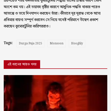
এরপরেও শহর কলকাতার কুমারটুলির শিল্পীরা তাদের চিন্তার কারণ কোন
অংশে কম নয়। এই ভয়াবহ বৃষ্টির কারণে আধুনিক পদ্ধতি থাকার পরেও
আতঙ্কে ও ভয়ে দিনযাপন করছেন তাঁরা। কীভাবে দূর দূরান্ত থেকে আসা
প্রতিমার বায়না সম্পূর্ণ করবেন সে নিয়ে যথেষ্ট পরিমাণে উদ্বেগ প্রকাশ
করছেন কুমোরটুলির কারিগররাও।
Tags:
Durga Puja 2025
Monsoon
Hooghly
এই ধরনের আরও খবর