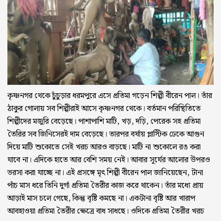
কৃষ্ণনগর থেকে চুঁচুড়ার ধরমপুরে এসে প্রতিমা গড়েন শিল্পী বীরেন পাল। তাঁর
ঠাকুর গোলায় সব শিল্পীরাই আসে কৃষ্ণনগর থেকে। বর্তমান পরিস্থিতিতে
শিল্পীদের মজুরি বেড়েছে। পাশাপাশি মাটি, খড়, দড়ি, পেরেক সহ প্রতিমা
তৈরির সব জিনিসেরই দাম বেড়েছে। তারপর বর্ষায় প্লাস্টিক ঢেকে আগুন
দিয়ে মাটি শুকোতে সেই খরচ আরও বাড়ছে। মাটি না শুকোলে রঙ করা
যাবে না। এদিকে হাতে আর বেশি সময় নেই। আবার সূর্যের আলোর উপরও
ভরসা করা যাচ্ছে না। এই প্রসঙ্গে মৃৎ শিল্পী বীরেন পাল জানিয়েছেন, টানা
পাঁচ মাস ধরে তিনি দুর্গা প্রতিমা তৈরীর কাজ করে থাকেন। তাঁর মধ্যে প্রায়
আড়াই মাস চলে গেছে, কিন্তু বৃষ্টি কমছে না। একটানা বৃষ্টি আর খারাপ
আবহাওয়া প্রতিমা তৈরীর ক্ষেত্রে বাধ সাধছে। ওদিকে প্রতিমা তৈরীর খরচ