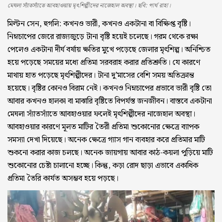
মেঘলা স্যাঁতস্যাঁতে আবহাওয়ায় মৃৎশিল্পীদের নাজেহাল অবস্থা। ছবি: পার্থ রাহা।
মিল্টন সেন, হুগলি:
কখনও ভারী, কখনও একটানা বা বিক্ষিপ্ত বৃষ্টি।
নিম্নচাপের জেরে রাজ্যজুড়ে টানা বৃষ্টি হয়েই চলেছে। গরম থেকে রক্ষা
পেলেও একটানা দীর্ঘ বর্ষায় ক্ষতির মুখে পড়েছে জেলার মৃৎশিল্প। অনিশ্চিত
হয়ে পড়েছে সময়ের মধ্যে প্রতিমা সরবরাহ করার প্রতিশ্রুতি। যে কারণে
মাথায় হাত পড়েছে মৃৎশিল্পীদের। টানা দু’মাসের বেশি সময় অতিক্রান্ত
হয়েছে। বৃষ্টির কোনও বিরাম নেই। কখনও নিম্নচাপের প্রভাবে ভারী বৃষ্টি তো
আবার কখনও হালকা বা মাঝারি বৃষ্টিতে বিপর্যস্ত জনজীবন। বাস্তবে একটানা
মেঘলা স্যাঁতস্যাঁতে আবহাওয়ার ফলেই মৃৎশিল্পীদের নাজেহাল অবস্থা।
আবহাওয়ার কারণে মূলত মাটির তৈরী প্রতিমা শুকোনোর ক্ষেত্রে ব্যাপক
সমস্যা দেখা দিয়েছে। অনেক ক্ষেত্রে গ্যাস গান ব্যবহার করে প্রতিমার মাটি
শুকনো করার কাজ চলছে। অনেক জায়গায় আবার কাঠ-কয়লা পুড়িয়ে মাটি
শুকোনোর চেষ্টা চালানো হচ্ছে। কিন্তু, কড়া রোদ ছাড়া এভাবে একাধিক
প্রতিমা তৈরি কার্যত অসম্ভব হয়ে পড়ছে।