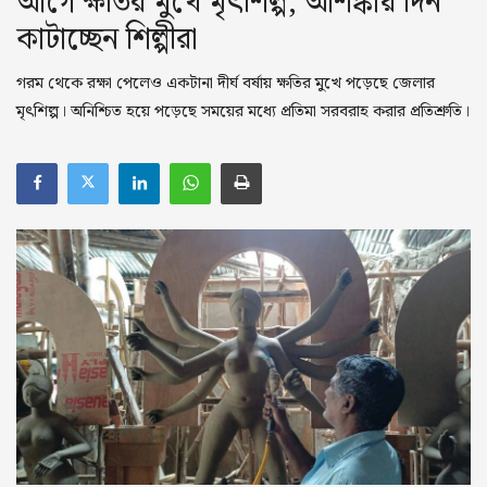
আগে ক্ষতির মুখে মৃৎশিল্প, আশঙ্কায় দিন
পুজোয় সুস্থ থাকুন
কাটাচ্ছেন শিল্পীরা
পুজোর রোড ম্যাপ
গরম থেকে রক্ষা পেলেও একটানা দীর্ঘ বর্ষায় ক্ষতির মুখে পড়েছে জেলার
মৃৎশিল্প। অনিশ্চিত হয়ে পড়েছে সময়ের মধ্যে প্রতিমা সরবরাহ করার প্রতিশ্রুতি।
আসল দুর্গা
গ্যালারি