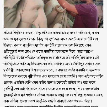
প্রতিমা শিল্পীদের বক্তব্য, মাতৃ প্রতিমার বায়না আছে যথেষ্ট পরিমাণে, বায়না
আসছে দূর দূরান্ত থেকে। কিন্তু তা পূর্ণ করা সম্ভব কতটা হবে সেটাই তো
চিন্তার। কারণ প্রাকৃতিক দুর্যোগ এতটাই ভয়াবহতা রূপ নিয়েছে যেন
প্রতিমুহূর্তে লাল চোখ দেখাচ্ছে বজ্রবিদ্যুৎকে সঙ্গে নিয়ে, তার কারণে
পরিস্থিতি যথেষ্ট পরিমাণে প্রতিকূল হয়ে উঠেছে এই পরিস্থিতির মধ্যে। এই
পরিস্থিতিতে আতঙ্কে দিনযাপনের কথা জানিয়েছেন মেদিনীপুর এগরার এক
মৃৎশিল্পী। আবহাওয়া বিশারদদের মতে, এ বছরের বর্ষার ঘনঘটা ও ক্রমাগত
নিম্নচাপের কারণে বৃষ্টি বিগত এক দশকেও দেখা যায়নি। আর এই বছর বৃষ্টির
প্রকোপ এতটাই বেশি যেন মাটির জল শুকোতেই চাইছে না। যার ফলে
মৃৎশিল্পীদের চোখের জলে নাকের জলে এক হতে হচ্ছে। শহর কলকাতার
কুমারটুলিতে মৃৎশিল্পীদের প্রতিমা গড়ার অত্যাধুনিক বেশ কিছু ব্যবহার রয়েছে
এবং প্রতিমা শুকানোরও আধুনিক পদ্ধতি ব্যবহার করে থাকেন তাঁরা।