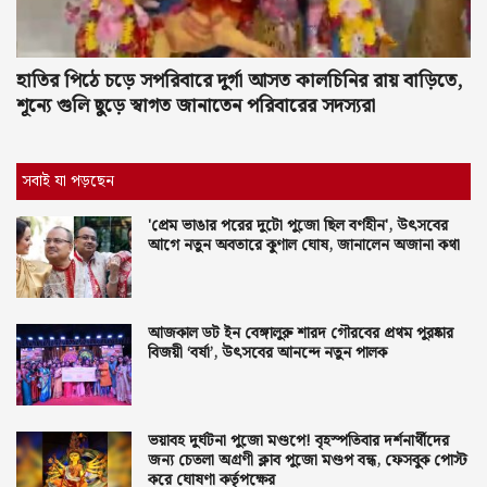
হাতির পিঠে চড়ে সপরিবারে দুর্গা আসত কালচিনির রায় বাড়িতে,
শূন্যে গুলি ছুড়ে স্বাগত জানাতেন পরিবারের সদস্যরা
সবাই যা পড়ছেন
'প্রেম ভাঙার পরের দুটো পুজো ছিল বর্ণহীন', উৎসবের
আগে নতুন অবতারে কুণাল ঘোষ, জানালেন অজানা কথা
আজকাল ডট ইন বেঙ্গালুরু শারদ গৌরবের প্রথম পুরষ্কার
বিজয়ী ‘বর্ষা’, উৎসবের আনন্দে নতুন পালক
ভয়াবহ দুর্ঘটনা পুজো মণ্ডপে! বৃহস্পতিবার দর্শনার্থীদের
জন্য চেতলা অগ্রণী ক্লাব পুজো মণ্ডপ বন্ধ, ফেসবুক পোস্ট
করে ঘোষণা কর্তৃপক্ষের