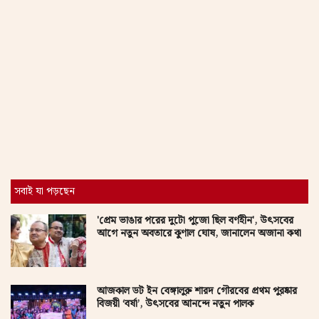
পুজোয় সুস্থ থাকুন
পুজোর রোড ম্যাপ
আসল দুর্গা
গ্যালারি
সবাই যা পড়ছেন
'প্রেম ভাঙার পরের দুটো পুজো ছিল বর্ণহীন', উৎসবের
আগে নতুন অবতারে কুণাল ঘোষ, জানালেন অজানা কথা
আজকাল ডট ইন বেঙ্গালুরু শারদ গৌরবের প্রথম পুরষ্কার
বিজয়ী ‘বর্ষা’, উৎসবের আনন্দে নতুন পালক